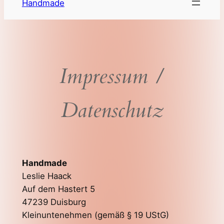
Handmade
zum
Inhalt
wechseln
Impressum /
Datenschutz
Handmade
Leslie Haack
Auf dem Hastert 5
47239 Duisburg
Kleinuntenehmen (gemäß § 19 UStG)