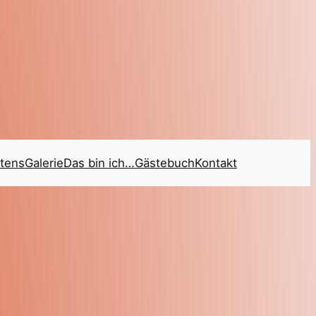
tens
Galerie
Das bin ich…
Gästebuch
Kontakt