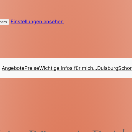
Einstellungen ansehen
hern
Angebote
Preise
Wichtige Infos für mich…
Duisburg
Schor